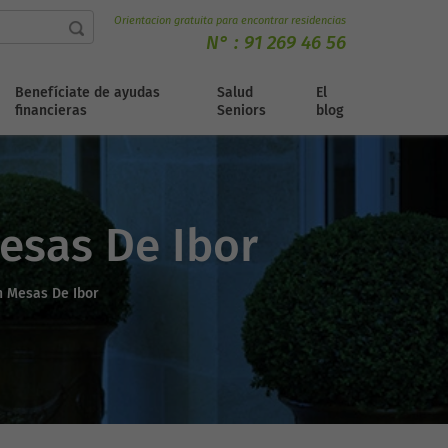
Orientacion gratuita para encontrar residencias
N° :
91 269 46 56
Benefíciate de ayudas
Salud
El
financieras
Seniors
blog
Mesas De Ibor
n Mesas De Ibor