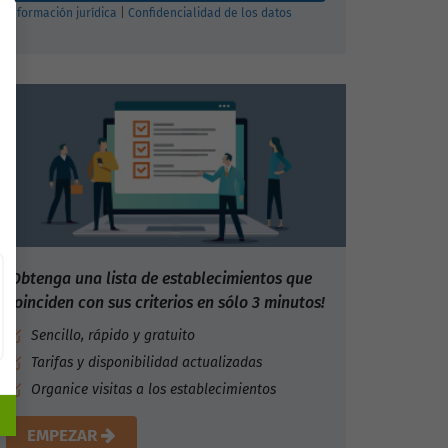
Información jurídica
|
Confidencialidad de los datos
¡Obtenga una lista de establecimientos que
coinciden con sus criterios en sólo 3 minutos!
Sencillo, rápido y gratuito
Tarifas y disponibilidad actualizadas
Organice visitas a los establecimientos
EMPEZAR