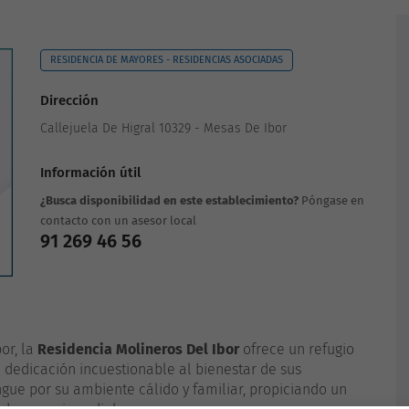
RESIDENCIA DE MAYORES - RESIDENCIAS ASOCIADAS
Dirección
Callejuela De Higral 10329 - Mesas De Ibor
Información útil
¿Busca disponibilidad en este establecimiento?
Póngase en
contacto con un asesor local
91 269 46 56
or, la
Residencia Molineros Del Ibor
ofrece un refugio
a dedicación incuestionable al bienestar de sus
ngue por su ambiente cálido y familiar, propiciando un