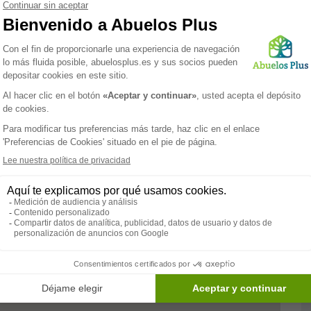
ada son primordiales.
lle está cuidadosamente pensado para proporcionar una
odernas y accesibles están diseñadas para satisfacer las
segurando comodidad y seguridad en todo momento. Los
la interacción social, mientras que las áreas privadas
s se dedica a ofrecer cuidados integrales que abarcan
 programas de rehabilitación personalizados. Además, se
ue enriquecen la vida cotidiana de los residentes,
ional.
 por un entorno donde sus seres queridos son valorados
lismo. Aquí, la vida en la
tercera edad
se vive con
Paramédico
Servicios