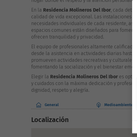
hogar donde el respeto y la atención personaliz
En la
Residencia Molineros Del Ibor
, cada deta
calidad de vida excepcional. Las instalaciones m
necesidades individuales de cada residente, a
espacios comunes están diseñados para fomentar 
ofrecen tranquilidad y privacidad.
El equipo de profesionales altamente calificado
desde la asistencia en actividades diarias hasta
promueven actividades recreativas y culturales q
fomentando la socialización y el bienestar emoc
Elegir la
Residencia Molineros Del Ibor
es optar
y cuidados con la máxima dedicación y profesiona
dignidad, respeto y alegría.
General
Medioambiente
Localización