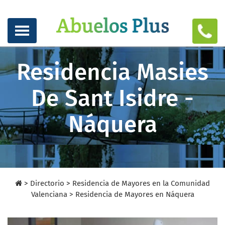
Residencia Masies
De Sant Isidre -
Náquera
>
Directorio
>
Residencia de Mayores en la Comunidad
Valenciana >
Residencia de Mayores en Náquera