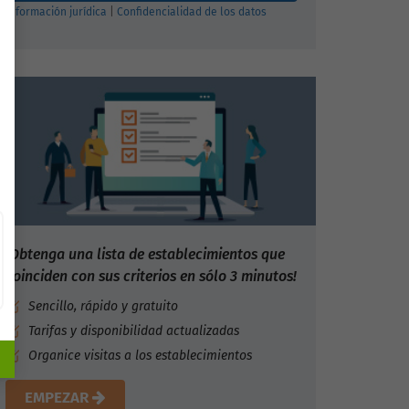
Información jurídica
|
Confidencialidad de los datos
¡Obtenga una lista de establecimientos que
coinciden con sus criterios en sólo 3 minutos!
Sencillo, rápido y gratuito
Tarifas y disponibilidad actualizadas
Organice visitas a los establecimientos
EMPEZAR