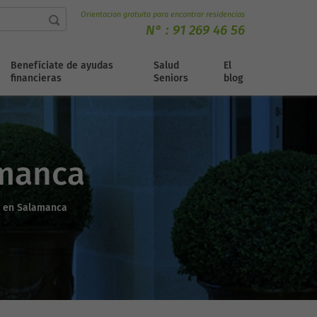
Orientacion gratuita para encontrar residencias
N° :
91 269 46 56
Benefíciate de ayudas
Salud
El
financieras
Seniors
blog
amanca
s en Salamanca