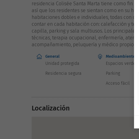
residencia Colisée Santa Marta tiene como fin sa
así que los residentes se sientan como en su hog
habitaciones dobles e individuales, todas con 
contar en cada habitación con: calefacción y teléf
capilla, parking y sala multiusos. Los principale
técnicas, terapia ocupacional, enfermería, atenció
acompañamiento, peluquería y médico propio.
General
Medioambiente
Unidad protegida
Espacios verdes
Residencia segura
Parking
Acceso fácil
Localización