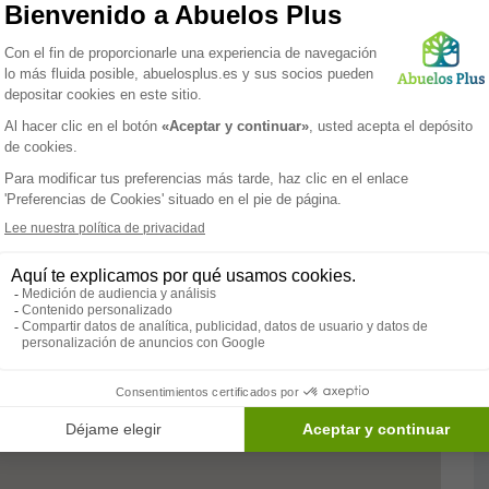
tisfacer todas las necesidades de los ancianos, logrando
ar. Colisée Santa Marta cuenta con plazas distribuidas en
cuartos de baños adecuados para los ancianos. Además de
ono. Sus instalaciones son: biblioteca, cafetería, jardín,
s servicios de Colisée Santa Marta incluye: ayudas
n religiosa, estimulación cognitiva, fisioterapia,
Paramédico
Servicios
Psicólogo
Biblioteca
Terapia
ocupacional
Psicomotricista