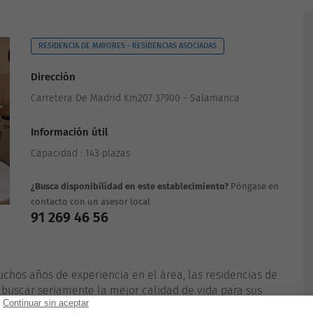
RESIDENCIA DE MAYORES - RESIDENCIAS ASOCIADAS
Dirección
Carretera De Madrid Km207 37900 - Salamanca
Información útil
Capacidad : 143 plazas
¿Busca disponibilidad en este establecimiento?
Póngase en
contacto con un asesor local
91 269 46 56
chos años de experiencia en el área, las residencias de
buscar seriamente la mejor calidad de vida para sus
de calidad, sus actividades lúdicas, o instalaciones. La