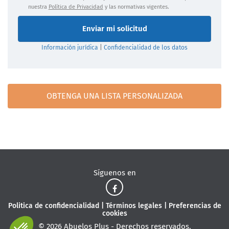
nuestra
Política de Privacidad
y las normativas vigentes.
Enviar mi solicitud
Información jurídica
|
Confidencialidad de los datos
OBTENGA UNA LISTA PERSONALIZADA
Síguenos en
Politica de confidencialidad
|
Términos legales
|
Preferencias de
cookies
© 2026 Abuelos Plus - Derechos reservados.