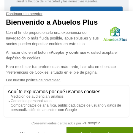
nuestra
Política de Privacidad
y las normativas vigentes.
Enviar mi solicitud
Información jurídica
|
Confidencialidad de los datos
OBTENGA UNA LISTA PERSONALIZADA
Síguenos en
Politica de confidencialidad
|
Términos legales
|
Preferencias de
cookies
© 2026 Abuelos Plus - Derechos reservados.