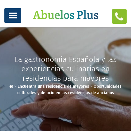
La gastronomía Española y las
experiencias culinarias en
residencias para mayores
>
Encuentra una residencia de mayores
>
Oportunidades
culturales y de ocio en las residencias de ancianos