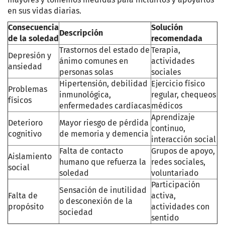
en sus vidas diarias.
Consecuencia
Solución
Descripción
de la soledad
recomendada
Trastornos del estado de
Terapia,
Depresión y
ánimo comunes en
actividades
ansiedad
personas solas
sociales
Hipertensión, debilidad
Ejercicio físico
Problemas
inmunológica,
regular, chequeos
físicos
enfermedades cardíacas
médicos
Aprendizaje
Deterioro
Mayor riesgo de pérdida
continuo,
cognitivo
de memoria y demencia
interacción social
Falta de contacto
Grupos de apoyo,
Aislamiento
humano que refuerza la
redes sociales,
social
soledad
voluntariado
Participación
Sensación de inutilidad
Falta de
activa,
o desconexión de la
propósito
actividades con
sociedad
sentido