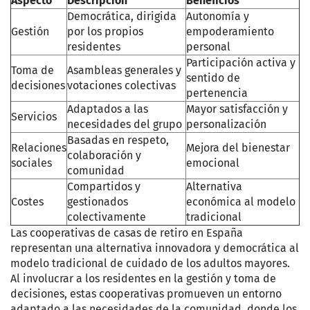
Aspecto
Descripción
Beneficios
Democrática, dirigida
Autonomía y
Gestión
por los propios
empoderamiento
residentes
personal
Participación activa y
Toma de
Asambleas generales y
sentido de
decisiones
votaciones colectivas
pertenencia
Adaptados a las
Mayor satisfacción y
Servicios
necesidades del grupo
personalización
Basadas en respeto,
Relaciones
Mejora del bienestar
colaboración y
sociales
emocional
comunidad
Compartidos y
Alternativa
Costes
gestionados
económica al modelo
colectivamente
tradicional
Las cooperativas de casas de retiro en España
representan una alternativa innovadora y democrática al
modelo tradicional de cuidado de los adultos mayores.
Al involucrar a los residentes en la gestión y toma de
decisiones, estas cooperativas promueven un entorno
adaptado a las necesidades de la comunidad, donde los