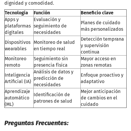
dignidad y comodidad.
Tecnología
Función
Beneficio clave
Apps y
Evaluación y
Planes de cuidado
plataformas
seguimiento de
más personalizados
digitales
necesidades
Detección temprana
Dispositivos
Monitoreo de salud
y supervisión
wearables
en tiempo real
continua
Monitoreo
Seguimiento sin
Mayor acceso en
remoto
presencia física
zonas remotas
Análisis de datos y
Inteligencia
Enfoque proactivo y
predicción de
Artificial (IA)
adaptativo
necesidades
Aprendizaje
Mejor anticipación
Identificación de
automático
de cambios en el
patrones de salud
(ML)
cuidado
Preguntas Frecuentes: