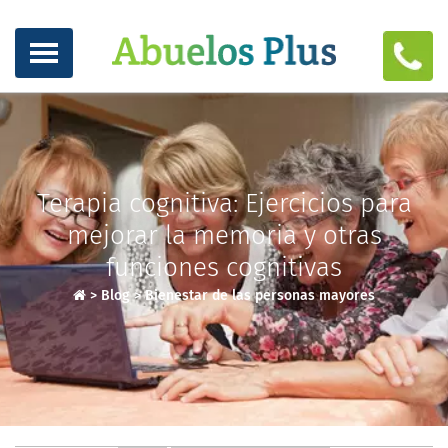
Terapia cognitiva: Ejercicios para
mejorar la memoria y otras
funciones cognitivas
>
Blog
>
Bienestar de las personas mayores