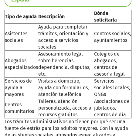
Dónde
Tipo de ayuda
Descripción
solicitarla
Ayuda para completar
Asistentes
trámites, orientación y
Centros sociales,
sociales
acceso a servicios
ayuntamientos
sociales
Asesoramiento legal
Colegios de
Abogados
sobre herencias,
abogados,
especializados
dependencia, disputas,
centros de
etc.
asesoría legal
Servicios de
Visitas a domicilio,
Servicios
ayuda a
ayuda con formularios,
sociales locales,
mayores
atención telefónica
ONGs
Talleres, atención
Asociaciones de
Centros
personalizada, acceso a
jubilados,
comunitarios
recursos gratuitos
centros de día
Los trámites administrativos no tienen por qué ser una
fuente de estrés para los adultos mayores. Con la ayuda
de asistentes sociales, abogados especializados y