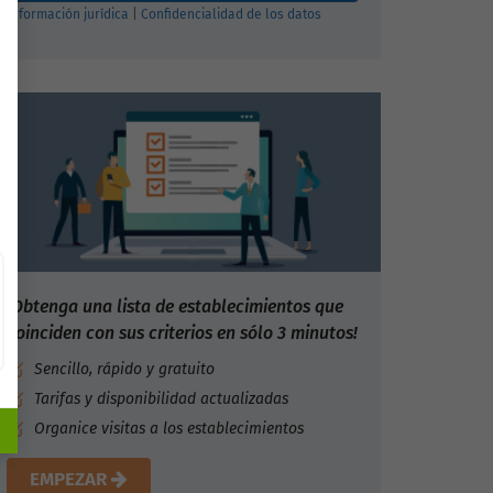
Información jurídica
|
Confidencialidad de los datos
¡Obtenga una lista de establecimientos que
coinciden con sus criterios en sólo 3 minutos!
Sencillo, rápido y gratuito
Tarifas y disponibilidad actualizadas
Organice visitas a los establecimientos
EMPEZAR