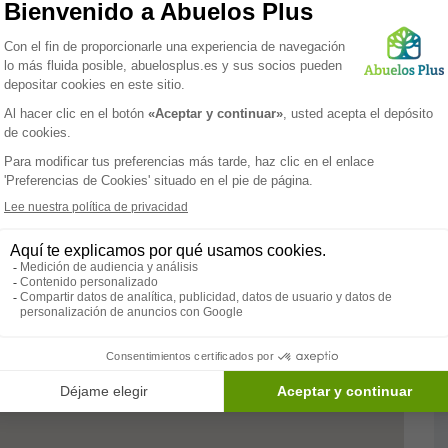
oporcionar comodidad y seguridad, garantizando que cada
 zonas comunes fomentan un ambiente de convivencia y
en equipadas, ofrecen privacidad y tranquilidad. Además,
 recreativas y terapéuticas, adaptadas a las
rrollo físico y mental.
 la excelencia en el cuidado de la
tercera edad
.
cializada, fisioterapia, y programas de nutrición
da residente. Todo esto, combinado con un servicio de
specto del bienestar de los residentes esté atendido.
e sus seres queridos recibirán el cuidado y respeto que
idad.
Paramédico
Servicios