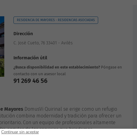
RESIDENCIA DE MAYORES - RESIDENCIAS ASOCIADAS
Dirección
C. José Cueto, 76 33401 - Avilés
Información útil
¿Busca disponibilidad en este establecimiento?
Póngase en
contacto con un asesor local
91 269 46 56
de Mayores
DomusVi Quirinal se erige como un refugio
stitución combina modernidad y tradición para ofrecer un
prioritario. Con un equipo de profesionales altamente
edra angular de los servicios que brindamos.