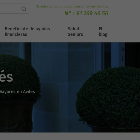
Orientacion gratuita para encontrar residencias
N° :
91 269 46 56
Benefíciate de ayudas
Salud
El
financieras
Seniors
blog
és
Mayores en Avilés