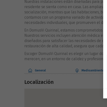
Nuestras instalaciones están diseñadas para pr
residente se sienta como en casa. Las amplias
socialización, mientras que las habitaciones, bi
contamos con un programa variado de actividades
necesidades individuales, que promueven el desa
En DomusVi Quirinal, estamos comprometidos con
Nuestros servicios incluyen atención médica espe
diseñados para satisfacer las necesidades de ca
restauración de alta calidad, asegura que cada a
Escoger DomusVi Quirinal es elegir un lugar dond
merecen, en un entorno de calidez y profesional
General
Medioambiente
Localización