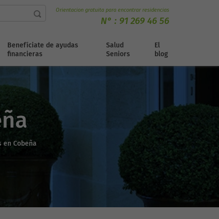
Orientacion gratuita para encontrar residencias
N° :
91 269 46 56
Benefíciate de ayudas
Salud
El
financieras
Seniors
blog
eña
s en Cobeña