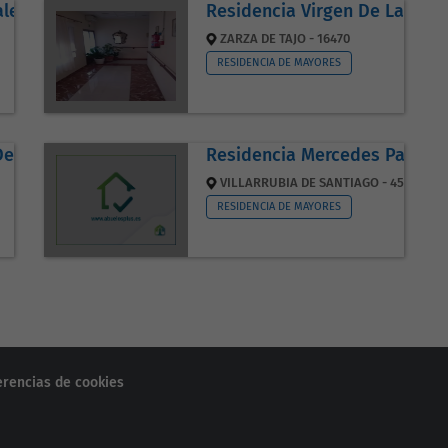
alena
Residencia Virgen De Las Ca
ZARZA DE TAJO - 16470
RESIDENCIA DE MAYORES
e Illana
Residencia Mercedes Patiño
VILLARRUBIA DE SANTIAGO - 45360
RESIDENCIA DE MAYORES
erencias de cookies