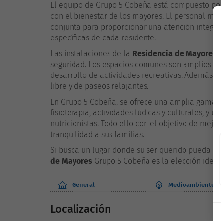
El equipo de Grupo 5 Cobeña está compuesto po
con el bienestar de los mayores. El personal méd
conjunta para proporcionar una atención integra
específicas de cada residente.
Las instalaciones de la
Residencia de Mayores
e
seguridad. Los espacios comunes son amplios y l
desarrollo de actividades recreativas. Además, lo
libre y de paseos relajantes.
En Grupo 5 Cobeña, se ofrece una amplia gama de
fisioterapia, actividades lúdicas y culturales, y
nutricionistas. Todo ello con el objetivo de mejo
tranquilidad a sus familias.
Si busca un lugar donde su ser querido pueda re
de Mayores
Grupo 5 Cobeña es la elección ideal
General
Medioambiente
Localización