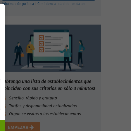
Información jurídica
|
Confidencialidad de los datos
¡Obtenga una lista de establecimientos que
coinciden con sus criterios en sólo 3 minutos!
Sencillo, rápido y gratuito
Tarifas y disponibilidad actualizadas
Organice visitas a los establecimientos
EMPEZAR