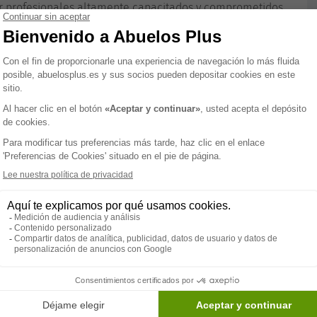
r profesionales altamente capacitados y comprometidos
ico, los cuidadores y los terapeutas trabajan de manera
l y personalizada, adaptada a las necesidades
stán diseñadas para proporcionar el máximo confort y
uminosos, promoviendo la interacción social y el
s jardines y áreas exteriores permiten disfrutar del aire
 servicios, que incluyen atención médica continua,
 una alimentación equilibrada supervisada por
rar la calidad de vida de los residentes y proporcionar
cibir el cuidado y la atención que merece, la
Residencia
.
Paramédico
Servicios