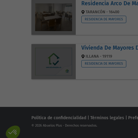
Residencia Arco De M
TARANCÓN - 16400
RESIDENCIA DE MAYORES
Vivienda De Mayores D
ILLANA - 19119
RESIDENCIA DE MAYORES
Politica de confidencialidad
|
Términos legales
|
Pref
© 2026 Abuelos Plus - Derechos reservados.