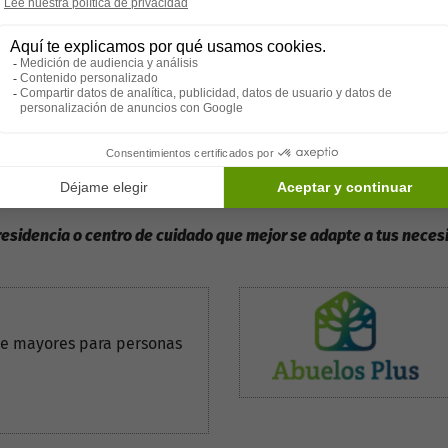
 pacientes en esta etapa tienen una dependencia casi comple
con la posibilidad de estar confinados a una silla de ruedas.
 esencial para los pacientes y sus familias. A medida que la e
mas cambiantes. Trabajar estrechamente con un equipo de profe
 residencia o centro de cuidado que mejor se adapte a tus neces
de mayores para personas