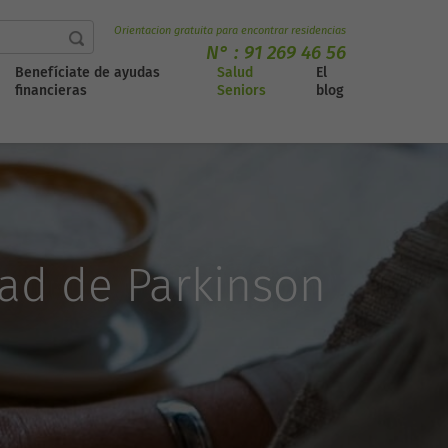
Orientacion gratuita para encontrar residencias
N° :
91 269 46 56
Benefíciate de ayudas
Salud
El
financieras
Seniors
blog
dad de Parkinson