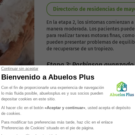
Directorio de residencias de may
En la etapa 2, los síntomas comienzan a
manera moderada. Los pacientes puede
para realizar tareas motoras finas, com
pueden presentar problemas de equilib
de recuperarse de un tropiezo.
Etapa 3: Parkinson avanzado
s se vuelven más pronunciados y comienzan a interferir notab
ueños y rápidos, y pueden requerir ayuda para levantarse de u
otores como depresión y problemas cognitivos.
ientes requieren ayuda para realizar la mayoría de las activ
acientes pueden tener una postura encorvada. Los síntomas no