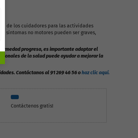
ta de los cuidadores para las actividades
 Los síntomas no motores pueden ser graves,
nfermedad progresa, es importante adaptar el
sionales de la salud puede ayudar a mejorar la
idades. Contáctanos al 91 269 46 56 o
haz clic aquí.
Contáctenos gratis!