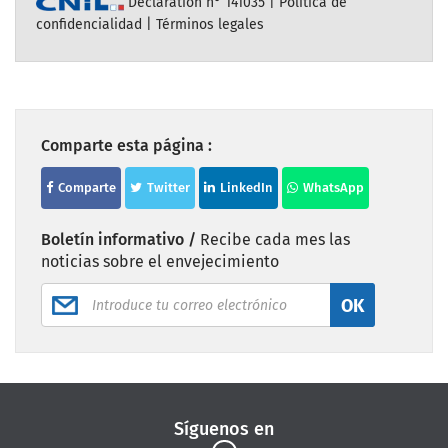
Declaration n° 141035 |
Politica de
confidencialidad
|
Términos legales
Comparte esta página :
Comparte
Twitter
LinkedIn
WhatsApp
Boletín informativo /
Recibe cada mes las
noticias sobre el envejecimiento
OK
Síguenos en