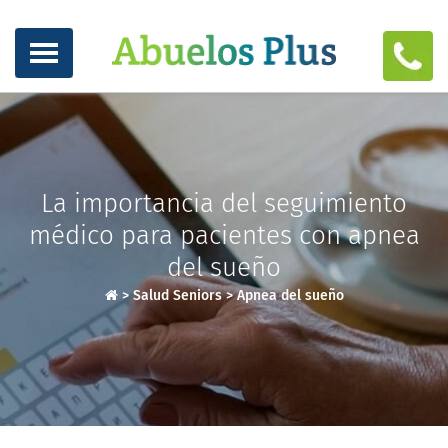
La importancia del seguimiento
médico para pacientes con apnea
del sueño
>
Salud Seniors
>
Apnea del sueño