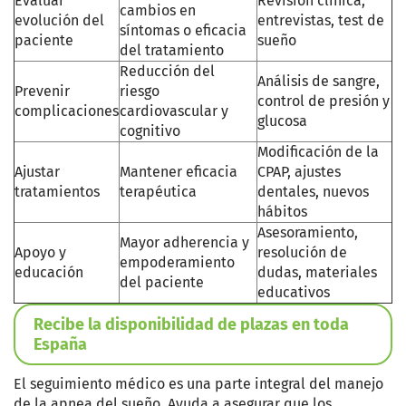
Evaluar
Revisión clínica,
cambios en
evolución del
entrevistas, test de
síntomas o eficacia
paciente
sueño
del tratamiento
Reducción del
Análisis de sangre,
Prevenir
riesgo
control de presión y
complicaciones
cardiovascular y
glucosa
cognitivo
Modificación de la
Ajustar
Mantener eficacia
CPAP, ajustes
tratamientos
terapéutica
dentales, nuevos
hábitos
Asesoramiento,
Mayor adherencia y
Apoyo y
resolución de
empoderamiento
educación
dudas, materiales
del paciente
educativos
Recibe la disponibilidad de plazas en toda
España
El seguimiento médico es una parte integral del manejo
de la apnea del sueño. Ayuda a asegurar que los