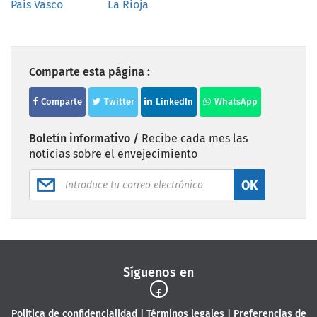
País Vasco
La Rioja
Comparte esta página :
Comparte
Twitter
LinkedIn
WhatsApp
Boletín informativo /
Recibe cada mes las
noticias sobre el envejecimiento
OK
Síguenos en
Politica de confidencialidad
|
Términos legales
|
Preferencias de