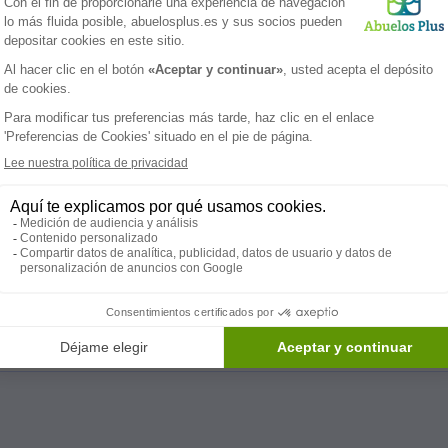
 privados y horarios amplios para facilitar las visitas familiar
 conexión familiar?
das, mensajes o redes sociales, especialmente útil cuando lo
n la comunidad local?
lturales y eventos públicos, lo que refuerza su sentido de inc
as se organizan?
alidas culturales, música en vivo, clases externas o talleres c
tenencia en la residencia?
siones en grupo, crear vínculos sociales y formar parte activa
 residencia o centro de cuidado que mejor se adapte a tus neces