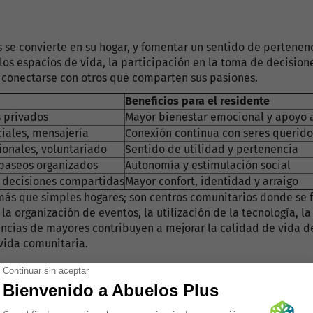
se convierte en su hogar, y fomentar un sentido de pertenenci
os espacios de vida, la participación en la toma de decision
s conectarse con otros que comparten sus pasiones.
Beneficios para el residente
s privados
Mayor bienestar emocional y apoyo 
iales, mensajería
Conexión continua con seres querido
ionales, voluntariado
Sentido de utilidad y pertenencia
, paseos organizados
Autonomía y estimulación social
, decisiones compartidas
Mayor confort, identidad y arraigo
más que simples hogares; son centros comunitarios donde se fo
la organización de eventos, la utilización de la tecnología, l
dencias de mayores contribuyen a mejorar la calidad de vida 
 vida comunitaria.
nte a los residentes?