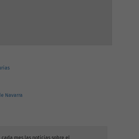
urias
de Navarra
 cada mes las noticias sobre el