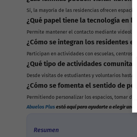
Sí, la mayoría de las residencias ofrecen espacios
¿Qué papel tiene la tecnología en la
Permite mantener el contacto mediante videollama
¿Cómo se integran los residentes e
Participan en actividades con escuelas, centros cu
¿Qué tipo de actividades comunitari
Desde visitas de estudiantes y voluntarios hasta s
¿Cómo se fomenta el sentido de per
Permitiendo personalizar los espacios, tomar deci
Abuelos Plus
está aquí para ayudarte a elegir una
Resumen