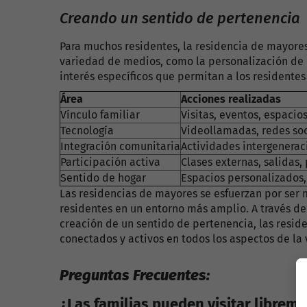
Creando un sentido de pertenencia
Para muchos residentes, la residencia de mayores 
variedad de medios, como la personalización de l
interés específicos que permitan a los residente
Área
Acciones realizadas
Vínculo familiar
Visitas, eventos, espacio
Tecnología
Videollamadas, redes soc
Integración comunitaria
Actividades intergenerac
Participación activa
Clases externas, salidas
Sentido de hogar
Espacios personalizados
Las residencias de mayores se esfuerzan por ser 
residentes en un entorno más amplio. A través de 
creación de un sentido de pertenencia, las resi
conectados y activos en todos los aspectos de la
Preguntas Frecuentes:
¿Las familias pueden visitar libreme