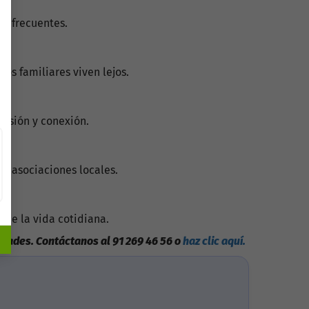
es frecuentes.
s familiares viven lejos.
lusión y conexión.
on asociaciones locales.
 de la vida cotidiana.
idades. Contáctanos al 91 269 46 56 o
haz clic aquí.