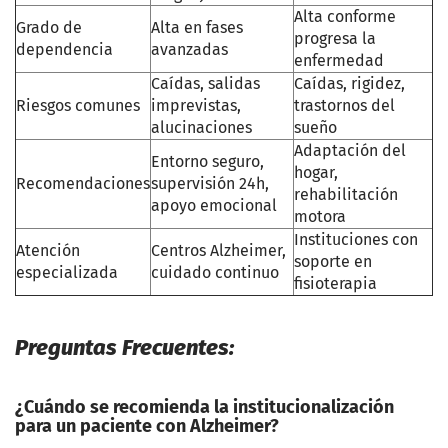
Alta conforme
Grado de
Alta en fases
progresa la
dependencia
avanzadas
enfermedad
Caídas, salidas
Caídas, rigidez,
Riesgos comunes
imprevistas,
trastornos del
alucinaciones
sueño
Adaptación del
Entorno seguro,
hogar,
Recomendaciones
supervisión 24h,
rehabilitación
apoyo emocional
motora
Instituciones con
Atención
Centros Alzheimer,
soporte en
especializada
cuidado continuo
fisioterapia
Preguntas Frecuentes:
¿Cuándo se recomienda la institucionalización
para un paciente con Alzheimer?